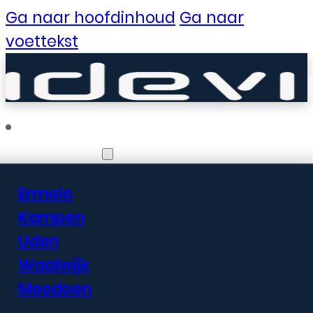
Ga naar hoofdinhoud
Ga naar
voettekst
Vestigingen
Ermelo
Er zijn geweldige
Kampen
Uden
dingen in het
Waalwijk
verschiet
Meedoen