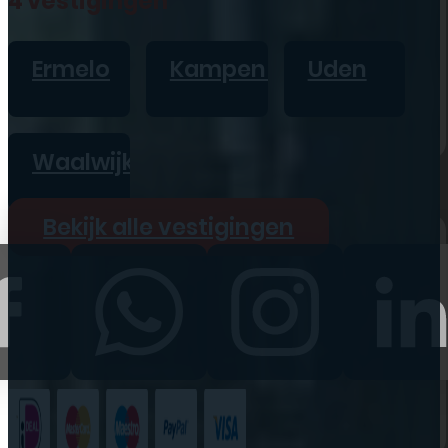
4 vestigingen
iPad
Overig
Ermelo
Kampen
Uden
Vraag offerte aan
Bekijk alle prijzen
Waalwijk
Producten
Bekijk alle vestigingen
iPhone
iPad
Refurbished
Accessoires
Bekijk alle
producten