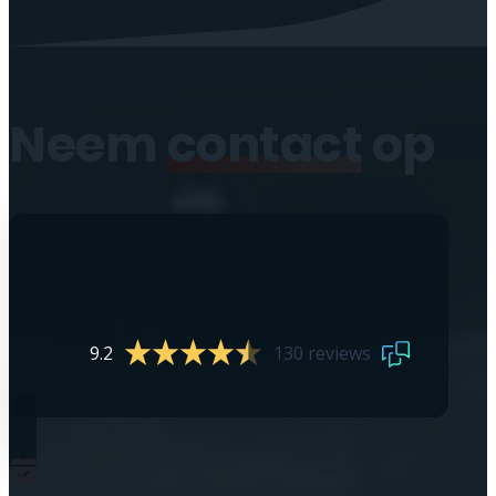
Neem
contact
op
9.2
130 reviews
0