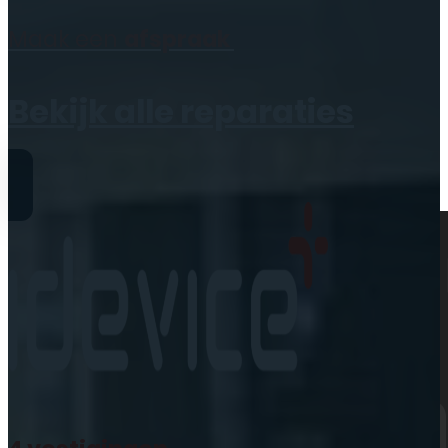
Geen producten in de
Maak een
afspraak
winkelwagen.
Bekijk alle reparaties
Reparaties
iPhone