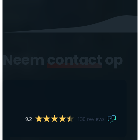
Neem
contact
op
9.2
130 reviews