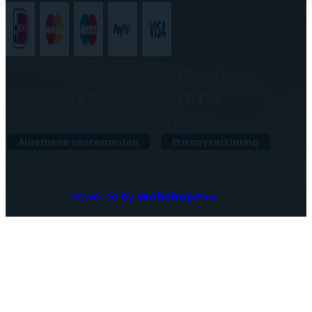
Copyright © 2023
iDevice+
KVK
05077952 |
BTW
NL814545476B01
Algemene voorwaarden
Privacyverklaring
Powered by
Webshop
Plus