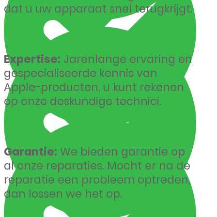
dat u uw apparaat snel terugkrijgt.
Expertise:
Jarenlange ervaring en
gespecialiseerde kennis van
Apple-producten, u kunt rekenen
op onze deskundige technici.
Garantie:
We bieden garantie op
al onze reparaties. Mocht er na de
reparatie een probleem optreden,
dan lossen we het op.