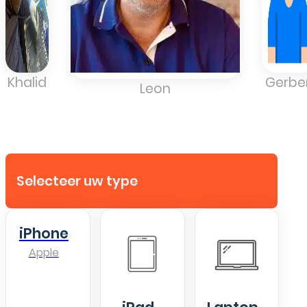
Khalid
Gerbe
Leon
Selecteer uw type
iPhone
Apple