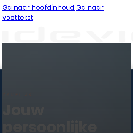
Ga naar hoofdinhoud
Ga naar
voettekst
Vestigingen
Ermelo
Kampen
ZAKELIJK
Uden
Jouw
Waalwijk
persoonlijke
Meedoen