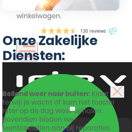
Geen producten in de
winkelwagen.
9.2
130 reviews
Onze Zakelijke
Diensten:
Bellend weer naar buiten:
Klaar
terwijl je wacht of kom het toestel
Reparaties
later op de dag weer ophalen.
Bovendien bieden we
iPhone
leentoestellen aan bij reparaties