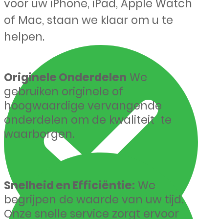
voor uw iPhone, iPad, Apple Watch
of Mac, staan we klaar om u te
helpen.
Originele Onderdelen
We
gebruiken originele of
hoogwaardige vervangende
onderdelen om de kwaliteit te
waarborgen.
Snelheid en Efficiëntie:
We
begrijpen de waarde van uw tijd.
Onze snelle service zorgt ervoor