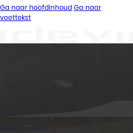
Ga naar hoofdinhoud
Ga naar
voettekst
Vestigingen
Ermelo
Kampen
Uden
Waalwijk
Meedoen
SMARTPHONE
REPARATIES