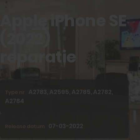
Apple iPhone SE
Informatie
(2022)
Nieuws
reparatie
Zakelijk
Neem contact op
Veelgestelde vragen
Mijn account
A2783, A2595, A2785, A2782,
Type nr
A2784
Plan reparatie
07-03-2022
Release datum