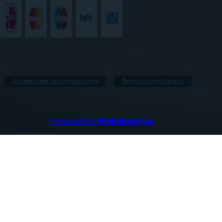
Copyright © 2023
iDevice+
KVK
05077952 |
BTW
NL814545476B01
Algemene voorwaarden
Privacyverklaring
Powered by
Webshop
Plus