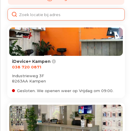
iPad
Overig
Vraag offerte aan
Bekijk alle prijzen
Producten
iDevice+ Kampen
038 720 0871
iPhone
Industrieweg 3F
8263AA Kampen
iPad
Gesloten. We openen weer op Vrijdag om 09:00.
Refurbished
Accessoires
Bekijk alle producten