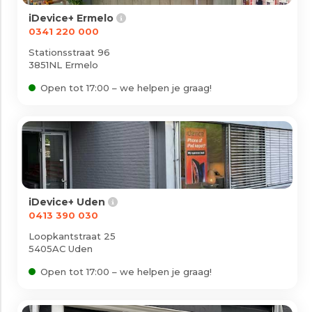
Vestigingen
iDevice+ Ermelo
Mee doen?
0341 220 000
Nieuws
Stationsstraat 96
3851NL Ermelo
Zakelijk
Open tot 17:00 – we helpen je graag!
Klantenservice
Veelgestelde vragen
Mijn account
iDevice+ Uden
0413 390 030
Loopkantstraat 25
5405AC Uden
Open tot 17:00 – we helpen je graag!