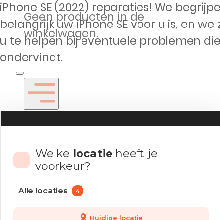
iPhone SE (2022) reparaties! We begrijp
Geen producten in de
belangrijk uw iPhone SE voor u is, en we 
winkelwagen.
u te helpen bij eventuele problemen die
ondervindt.
Welke
locatie
heeft je
voorkeur?
Reparaties
Alle locaties
4
iPhone
Huidige locatie