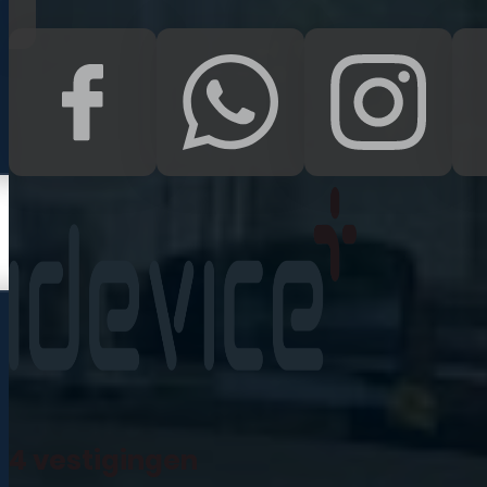
Kampen
Uden
Waalwijk
Meedoen
Informatie
Nieuws
Zakelijk
Neem contact op
Veelgestelde vragen
4 vestigingen
Mijn account