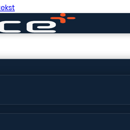
ekst
ldige dingen in 
ht! Onze winkel wordt momenteel gebo