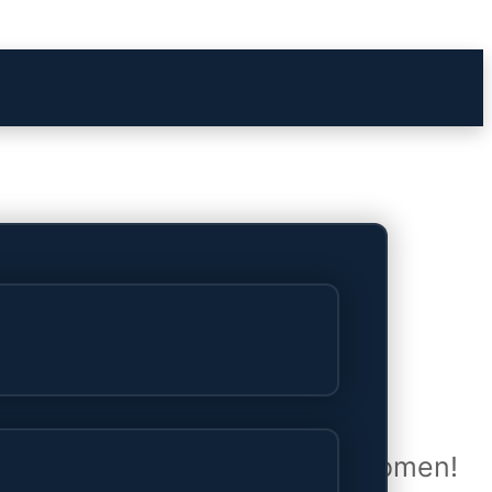
het verschiet
uwd en zal binnenkort online komen!