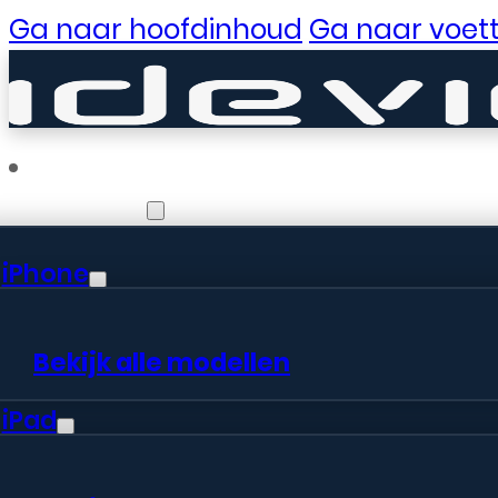
Ga naar hoofdinhoud
Ga naar voett
Reparaties
iPhone
Er zijn gewe
Bekijk alle modellen
iPad
Er is iets moois in het vooruitzic