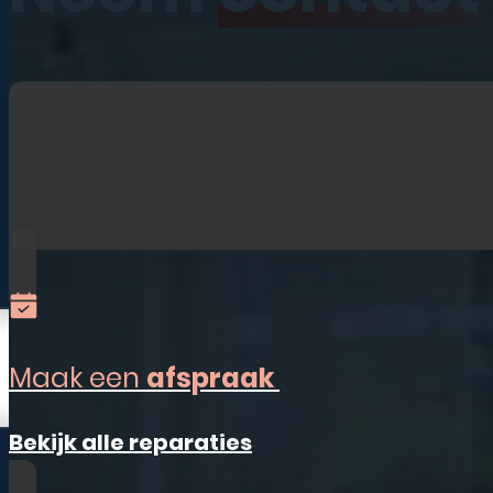
iPhone
iPad
Laptops
Watches
Refurbished
Accessoires
Alles-in-één
Sim Only
Maak een
afspraak
Vestigingen
Bekijk alle reparaties
Ermelo