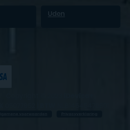
Uden
Copyright © 2023
iDevice+
K
05077952 |
BTW
NL814545476B01
lgemene voorwaarden
Privacyverklaring