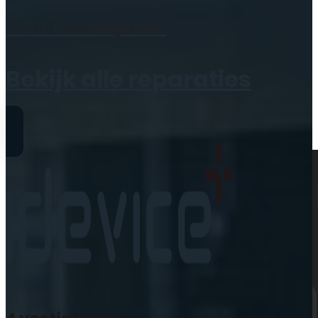
Geen producten in de
Maak een
afspraak
winkelwagen.
Bekijk alle reparaties
Reparaties
iPhone