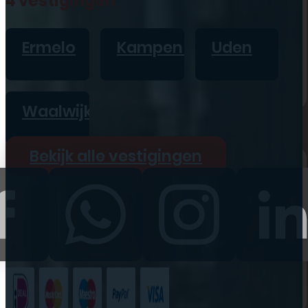
4 vestigingen
iPad
Overig
Ermelo
Kampen
Uden
Vraag offerte aan
Bekijk alle prijzen
Waalwijk
Producten
Bekijk alle vestigingen
iPhone
iPad
Refurbished
Accessoires
Bekijk alle
producten