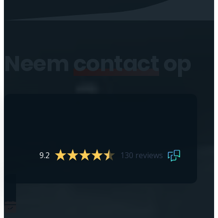
Neem
contact
op
9.2
130 reviews
0