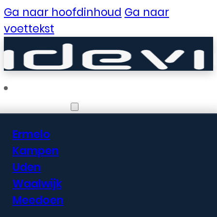
Ga naar hoofdinhoud
Ga naar
voettekst
Vestigingen
Ermelo
Er zijn geweldige
Kampen
Uden
dingen in het
Waalwijk
verschiet
Meedoen