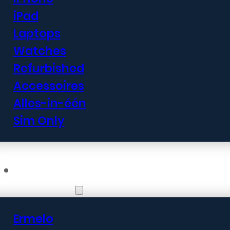
iPad
Klaar om je iPad te laten rep
Laptops
onze vestiging. Bij iDevice+ s
Watches
mogelijk weer tot leven te bre
Refurbished
Accessoires
Alles-in-één
Sim Only
Vestigingen
Ermelo