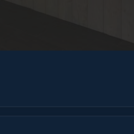
voor hoogwaardige Apple 
r dan alleen een apparaat. Het is een 
t. Wanneer je iPad beschadigd raakt, 
l te goed.