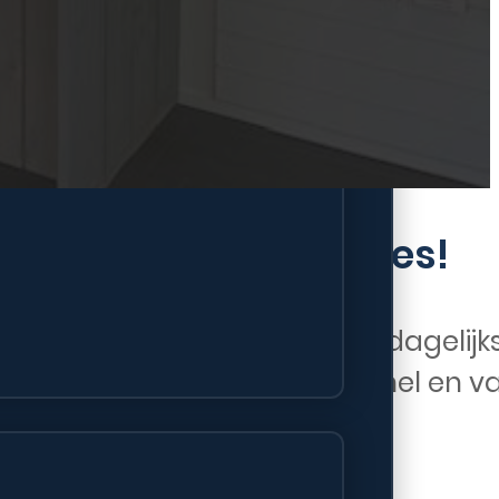
iPad (2022) reparaties!
essentieel onderdeel van je dagelijks
wil je de zekerheid dat deze snel en