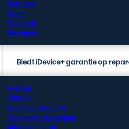
Kampen
Uden
Vee
Waalwijk
Meedoen
Biedt iDevice+ garantie op repar
Informatie
Nieuws
Zakelijk
Ja, we bieden een garantie op al 
Neem contact op
reparaties. De garantieperiode kan
Veelgestelde vragen
afhankelijk van het type reparatie
Mijn account