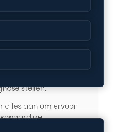
e reparaties. Daarom
currerende prijzen voor
nder je budget te
tterijvervanging,
 wat er mis is met je
nose stellen.
er alles aan om ervoor
hoogwaardige
022).