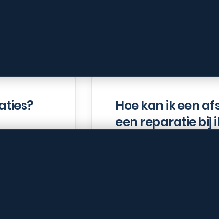
lgestelde vrage
aties?
Hoe kan ik een a
een reparatie bij 
onze
 variëren
U kunt eenvoudig 
 en de
de knop op onze we