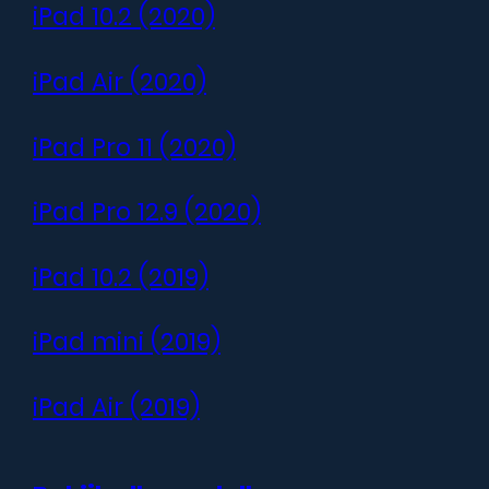
iPad 10.2 (2020)
Waarom zou je voor i
iPad Air (2020)
Deskundige Technici:
Onze 
iPad Pro 11 (2020)
ervaring in het herstellen 
iPad Pro 12.9 (2020)
door en kunnen vrijwel elk 
Originele Onderdelen:
We g
iPad 10.2 (2019)
reparaties. Dit garandeert 
iPad mini (2019)
garantie op je apparaat.
Snelheid en Betrouwbaarh
iPad Air (2019)
ernaar om je apparaat zo sne
betrouwbaar, zodat je snel 