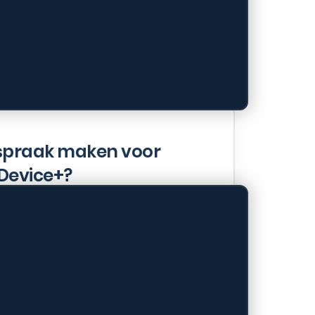
n
fspraak maken voor
iDevice+?
een afspraak maken via
bsite. Of door ons te