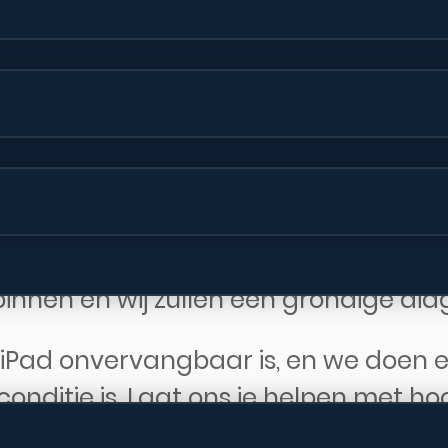
nze service en de kwaliteit van onz
uitgevoerde reparaties.
hoeft niet duur te zijn. We bieden con
 je apparaat kunt laten herstellen zo
vices omvatten schermvervanging, ba
nog veel meer. Als je niet zeker weet
nnen en wij zullen een grondige diag
je iPad onvervangbaar is, en we doen 
conditie is. Laat ons je helpen met 
onaliteit en schoonheid van je iPad (2