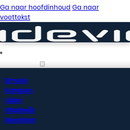
Ga naar hoofdinhoud
Ga naar
voettekst
Vestigingen
Ermelo
Kampen
REPARATIES
Uden
Deskundig en
Waalwijk
professioneel
Meedoen