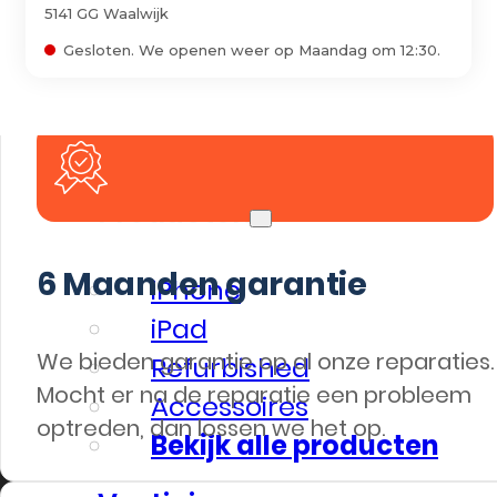
5141 GG Waalwijk
iPad
Gesloten. We openen weer op Maandag om 12:30.
Overig
Vraag offerte aan
Bekijk alle prijzen
Producten
6
Maanden garantie
iPhone
iPad
We bieden garantie op al onze reparaties.
Refurbished
Mocht er na de reparatie een probleem
Accessoires
optreden, dan lossen we het op.
Bekijk alle producten