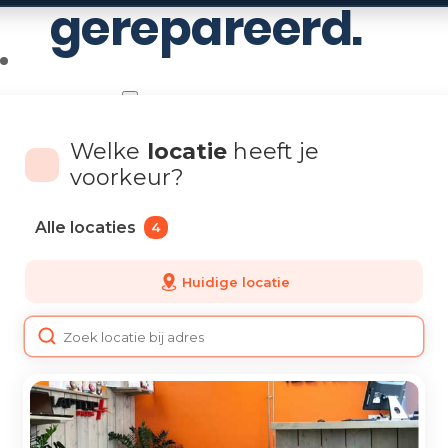
gerepareerd.
Informatie
Welke
locatie
heeft je
Nieuws
voorkeur?
Zakelijk
Neem contact op
Alle locaties
4
Veelgestelde vragen
Huidige locatie
Mijn account
Plan reparatie