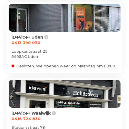
Geen producten in de
winkelwagen.
iDevice+ Uden
0413 390 030
Loopkantstraat 25
5405AC Uden
Gesloten. We openen weer op Maandag om 09:00.
Reparaties
iDevice+ Waalwijk
0416 724 830
iPhone
Stationsstraat 78