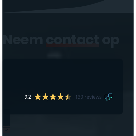
Neem
contact
op
9.2
130 reviews
0