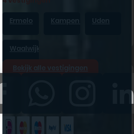
4 vestigingen
iPad
Overig
Ermelo
Kampen
Uden
Vraag offerte aan
Bekijk alle prijzen
Waalwijk
Producten
Bekijk alle vestigingen
iPhone
iPad
Refurbished
Accessoires
Bekijk alle
producten