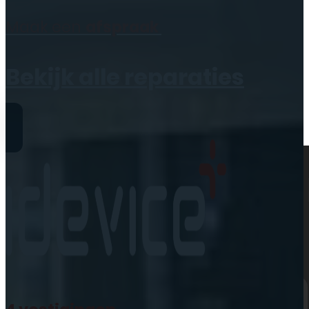
Geen producten in de
Maak een
afspraak
winkelwagen.
Bekijk alle reparaties
Reparaties
iPhone