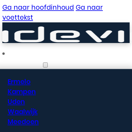
Ga naar hoofdinhoud
Ga naar
voettekst
Vestigingen
Ermelo
Er zijn geweldige
Kampen
Uden
dingen in het
Waalwijk
verschiet
Meedoen