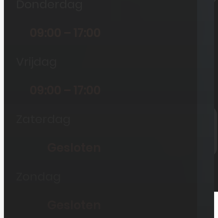
Donderdag
Vestigingen
Mee doen?
09:00 – 17:00
Nieuws
Vrijdag
Zakelijk
Klantenservice
09:00 – 17:00
Zaterdag
Veelgestelde vragen
Mijn account
Gesloten
Zondag
Gesloten