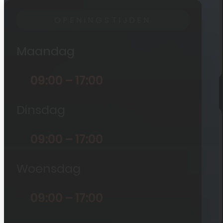
iPad
OPENINGSTIJDEN
Overig
Vraag offerte aan
Maandag
Bekijk alle prijzen
09:00 – 17:00
Producten
Dinsdag
iPhone
09:00 – 17:00
iPad
Refurbished
Woensdag
Accessoires
Bekijk alle
09:00 – 17:00
producten