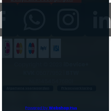
Copyright © 2023
iDevice+
KVK
05077952 |
BTW
NL814545476B01
Algemene voorwaarden
Privacyverklaring
Powered by
Webshop
Plus