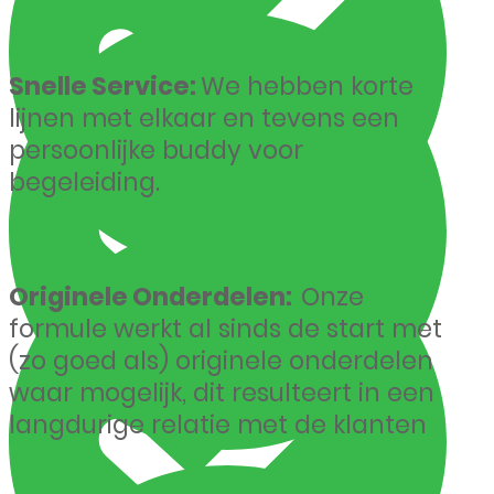
Snelle Service:
We hebben korte
lijnen met elkaar en tevens een
persoonlijke buddy voor
begeleiding.
Originele Onderdelen:
Onze
formule werkt al sinds de start met
(zo goed als) originele onderdelen
waar mogelijk, dit resulteert in een
langdurige relatie met de klanten