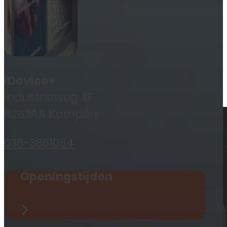
Geen producten in de
winkelwagen.
iDevice+
Industrieweg 3F
8263AA Kampen
038-3861054
Openingstijden
Reparaties
iPhone