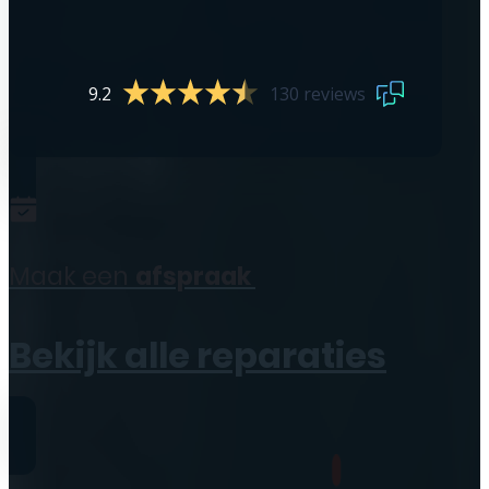
9.2
130 reviews
Maak een
afspraak
Bekijk alle reparaties