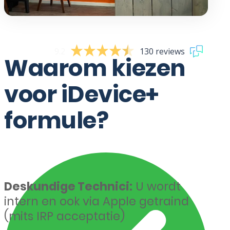
9.2
130 reviews
Waarom kiezen
voor iDevice+
formule?
Deskundige Technici:
U wordt
intern en ook via Apple getraind
(mits IRP acceptatie)