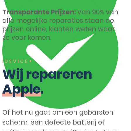
Transparante Prijzen:
Van 90% van
alle mogelijke reparaties staan de
prijzen online, klanten weten waar
ze voor komen.
IDEVICE+
Wij repareren
Apple
.
Of het nu gaat om een gebarsten
scherm, een defecte batterij of