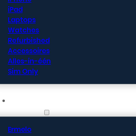
iPad
Laptops
Watches
Refurbished
Accessoires
Alles-in-één
Sim Only
Vestigingen
Ermelo