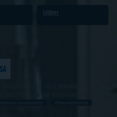
Uden
Copyright © 2023
iDevice+
K
05077952 |
BTW
NL814545476B01
lgemene voorwaarden
Privacyverklaring