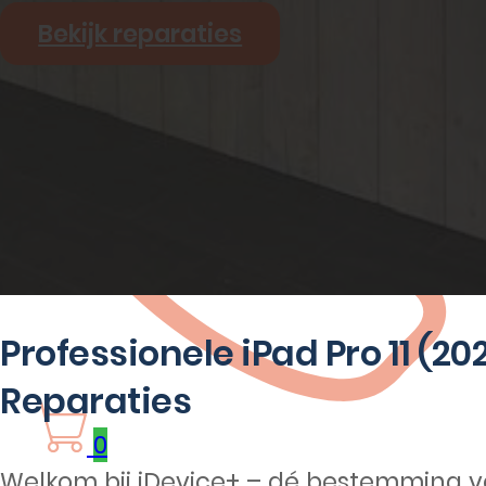
Bekijk reparaties
Professionele iPad Pro 11 (202
Reparaties
0
Welkom bij iDevice+ – dé bestemming v