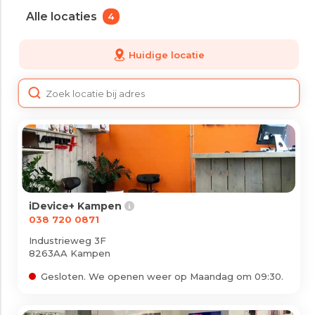
Alle locaties
4
iPad
Overig
Huidige locatie
Vraag offerte aan
Bekijk alle prijzen
Producten
iPhone
iPad
iDevice+ Kampen
038 720 0871
Refurbished
Industrieweg 3F
Accessoires
8263AA Kampen
Gesloten. We openen weer op Maandag om 09:30.
Bekijk alle producten