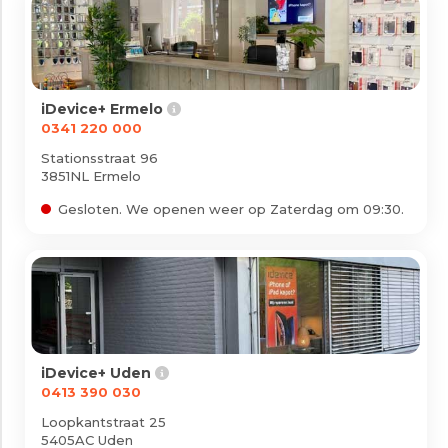
Vestigingen
Mee doen?
Nieuws
iDevice+ Ermelo
Zakelijk
0341 220 000
Klantenservice
Stationsstraat 96
3851NL Ermelo
Gesloten. We openen weer op Zaterdag om 09:30.
Veelgestelde vragen
Mijn account
iDevice+ Uden
0413 390 030
Loopkantstraat 25
5405AC Uden