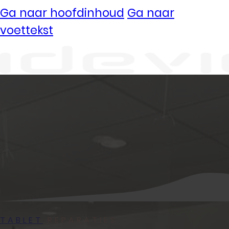
Ga naar hoofdinhoud
Ga naar
voettekst
Vestigingen
Ermelo
Kampen
Uden
Waalwijk
Meedoen
TABLET
REPARATIES