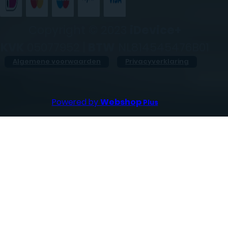
Copyright © 2023
iDevice+
KVK
05077952 |
BTW
NL814545476B01
Algemene voorwaarden
Privacyverklaring
Powered by
Webshop
Plus