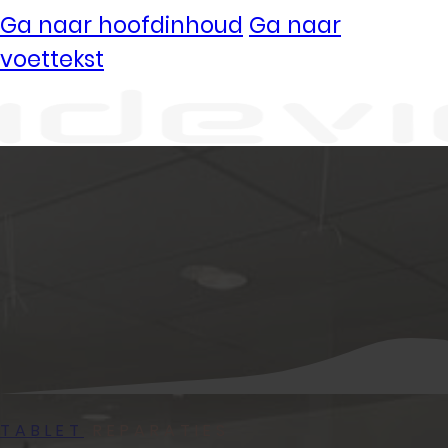
Ga naar hoofdinhoud
Ga naar
voettekst
Vestigingen
Ermelo
Kampen
Uden
Waalwijk
Meedoen
TABLET
REPARATIES