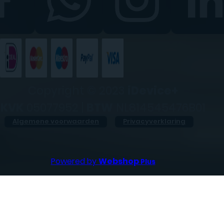
Copyright © 2023
iDevice+
KVK
05077952 |
BTW
NL814545476B01
Algemene voorwaarden
Privacyverklaring
Powered by
Webshop
Plus