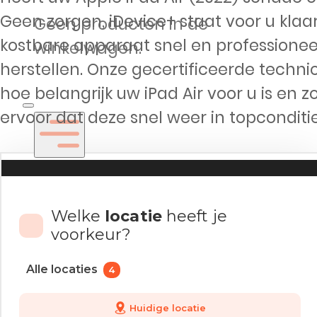
Geen zorgen, iDevice+ staat voor u kla
Geen producten in de
kostbare apparaat snel en professionee
winkelwagen.
herstellen. Onze gecertificeerde technic
hoe belangrijk uw iPad Air voor u is en 
ervoor dat deze snel weer in topconditie 
Welke
locatie
heeft je
voorkeur?
Reparaties
Alle locaties
4
Huidige locatie
iPhone