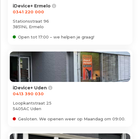
Vestigingen
iDevice+ Ermelo
Mee doen?
0341 220 000
Stationsstraat 96
Nieuws
3851NL Ermelo
Zakelijk
Open tot 17:00 – we helpen je graag!
Klantenservice
Veelgestelde vragen
Mijn account
iDevice+ Uden
0413 390 030
Loopkantstraat 25
5405AC Uden
Gesloten. We openen weer op Maandag om 09:00.