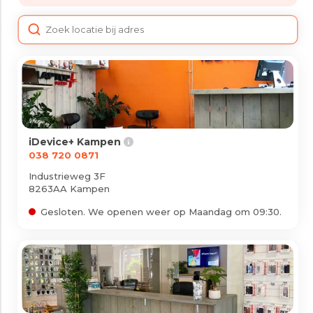
iPad
Overig
Vraag offerte aan
Bekijk alle prijzen
Producten
iDevice+ Kampen
038 720 0871
Industrieweg 3F
iPhone
8263AA Kampen
iPad
Gesloten. We openen weer op Maandag om 09:30.
Refurbished
Accessoires
Bekijk alle producten