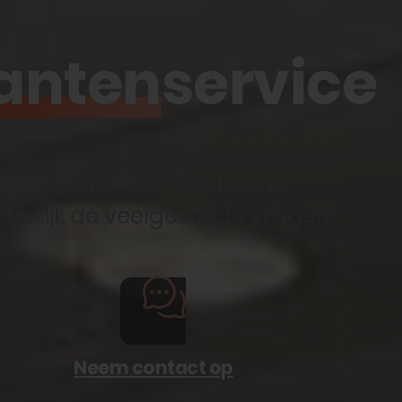
anten
service
lijke klantenservice. Neem
 bekijk de veelgestelde vragen.
Neem contact op