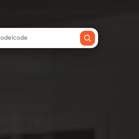
el uw model en plan direct een afsp