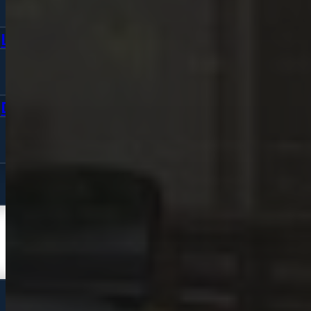
Bekijk alle modellen
Laptop
Bekijk alle modellen
Desktop
Bekijk alle modellen
Vraag offerte aan
Webshop
iPhone