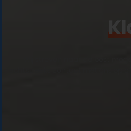
iPhone 14 Pro Max
Kl
iPhone SE (2022)
iPhone 13 mini
Wij streven naar de best moge
iPhone 13
rechtstreeks contact met ons op of
iPhone 13 Pro
iPhone 13 Pro Max
iPhone 12 mini