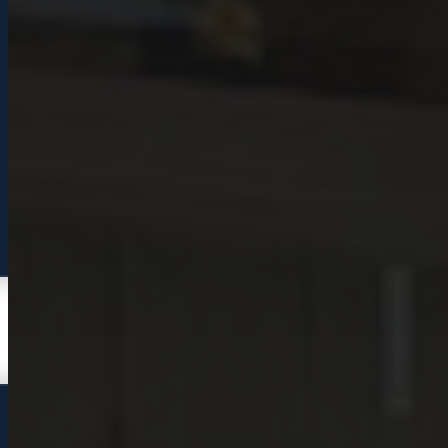
iPad
Laptops
Watches
Refurbished
Accessoires
Alles-in-één
Sim Only
Vestigingen
Ermelo