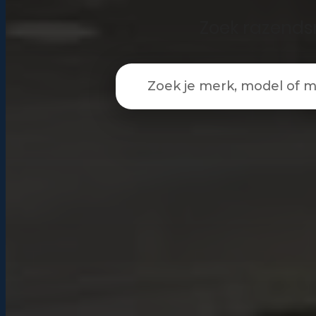
Zoek razendsn
iPad Pro 12.9 (2022)
iPad (2022)
iPad Air (2022)
Laden van modellen..
iPad 10.2 (2021)
iPad mini (2021)
iPad Pro 11 (2021)
iPad Pro 12.9 (2021)