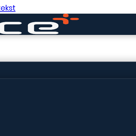
ekst
ldige dingen in 
ht! Onze winkel wordt momenteel gebo