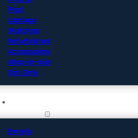
iPad
Laptops
Watches
Refurbished
Accessoires
Alles-in-één
Sim Only
Vestigingen
Ermelo