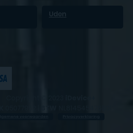
Uden
Copyright © 2023
iDevice+
K
05077952 |
BTW
NL814545476B01
lgemene voorwaarden
Privacyverklaring