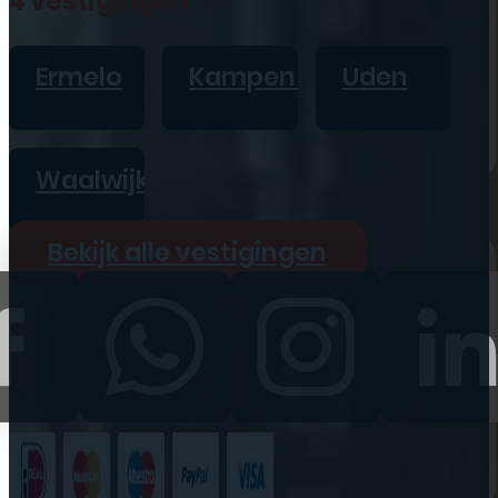
4 vestigingen
iPad
Overig
Ermelo
Kampen
Uden
Vraag offerte aan
Bekijk alle prijzen
Waalwijk
Producten
Bekijk alle vestigingen
iPhone
iPad
Refurbished
Accessoires
Bekijk alle
producten