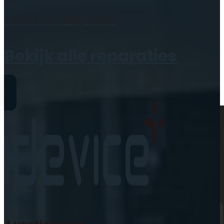
Geen producten in de
Maak een
afspraak
winkelwagen.
Bekijk alle reparaties
Reparaties
iPhone