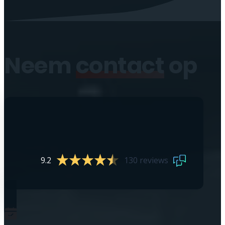
Neem
contact
op
9.2
130 reviews
0