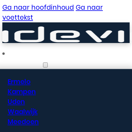
Ga naar hoofdinhoud
Ga naar
voettekst
Vestigingen
Ermelo
Er zijn geweldige
Kampen
Uden
dingen in het
Waalwijk
verschiet
Meedoen