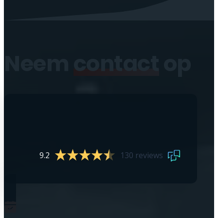
Neem
contact
op
9.2
130 reviews
0