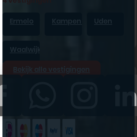
4 vestigingen
iPad
Overig
Ermelo
Kampen
Uden
Vraag offerte aan
Bekijk alle prijzen
Waalwijk
Producten
Bekijk alle vestigingen
iPhone
iPad
Refurbished
Accessoires
Bekijk alle
producten