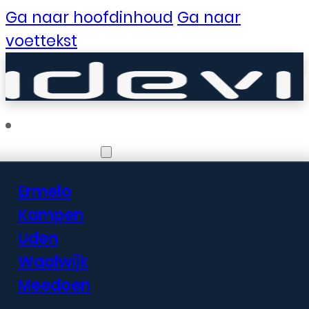
Ga naar hoofdinhoud
Ga naar
voettekst
Vestigingen
Ermelo
Er zijn geweldige
Kampen
Uden
dingen in het
Waalwijk
verschiet
Meedoen