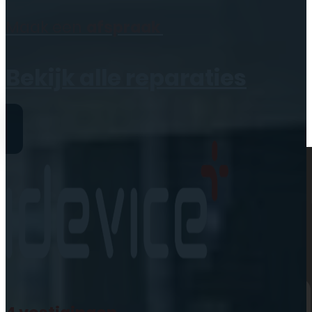
Geen producten in de
Maak een
afspraak
winkelwagen.
Bekijk alle reparaties
Reparaties
iPhone