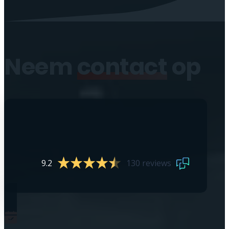
Neem
contact
op
9.2
130 reviews
0