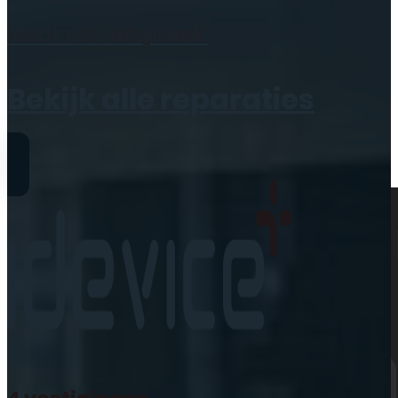
Geen producten in de
Maak een
afspraak
winkelwagen.
Bekijk alle reparaties
Reparaties
iPhone