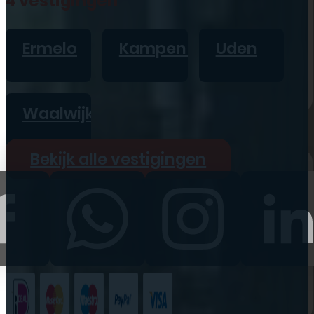
4 vestigingen
iPad
Overig
Ermelo
Kampen
Uden
Vraag offerte aan
Bekijk alle prijzen
Waalwijk
Producten
Bekijk alle vestigingen
iPhone
iPad
Refurbished
Accessoires
Bekijk alle
producten