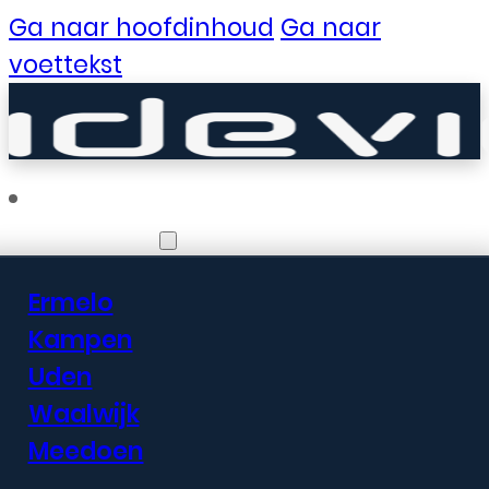
Ga naar hoofdinhoud
Ga naar
voettekst
Vestigingen
Ermelo
Er zijn geweldige
Kampen
Uden
dingen in het
Waalwijk
verschiet
Meedoen