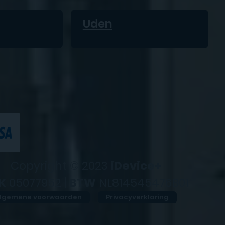
Uden
Copyright © 2023
iDevice+
K
05077952 |
BTW
NL814545476B01
lgemene voorwaarden
Privacyverklaring