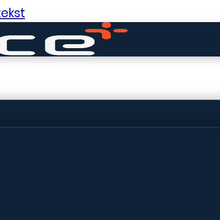
ekst
ldige dingen in 
ht! Onze winkel wordt momenteel gebo