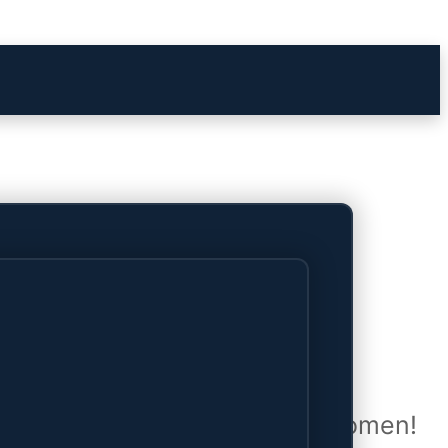
het verschiet
uwd en zal binnenkort online komen!