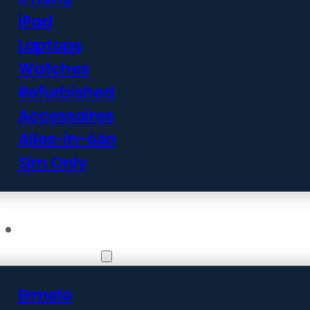
iPad
Laptops
Watches
Refurbished
Accessoires
Alles-in-één
Sim Only
Vestigingen
Ermelo