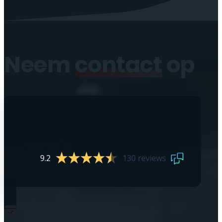
Neem
contact
op
9.2
130 reviews
0