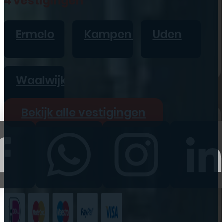
4 vestigingen
iPad
Overig
Ermelo
Kampen
Uden
Vraag offerte aan
Bekijk alle prijzen
Waalwijk
Producten
Bekijk alle vestigingen
iPhone
iPad
Refurbished
Accessoires
Bekijk alle
producten