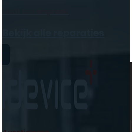
Geen producten in de
Maak een
afspraak
winkelwagen.
Bekijk alle reparaties
Reparaties
iPhone