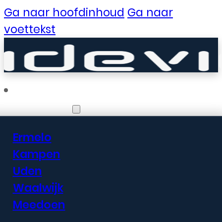
Ga naar hoofdinhoud
Ga naar
voettekst
Vestigingen
Ermelo
Er zijn geweldige
Kampen
Uden
dingen in het
Waalwijk
verschiet
Meedoen