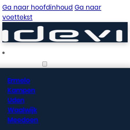
Ga naar hoofdinhoud
Ga naar
voettekst
Vestigingen
Ermelo
Er zijn geweldige
Kampen
Uden
dingen in het
Waalwijk
verschiet
Meedoen