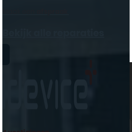
Geen producten in de
Maak een
afspraak
winkelwagen.
Bekijk alle reparaties
Reparaties
iPhone