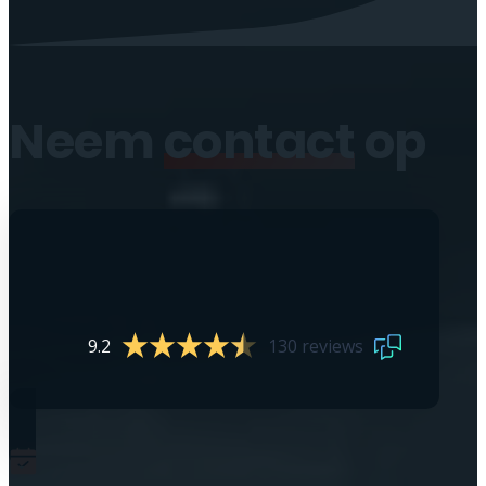
Neem
contact
op
9.2
130 reviews
0