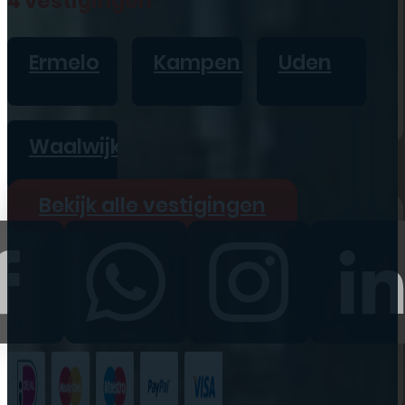
4 vestigingen
iPad
Overig
Ermelo
Kampen
Uden
Vraag offerte aan
Bekijk alle prijzen
Waalwijk
Producten
Bekijk alle vestigingen
iPhone
iPad
Refurbished
Accessoires
Bekijk alle
producten