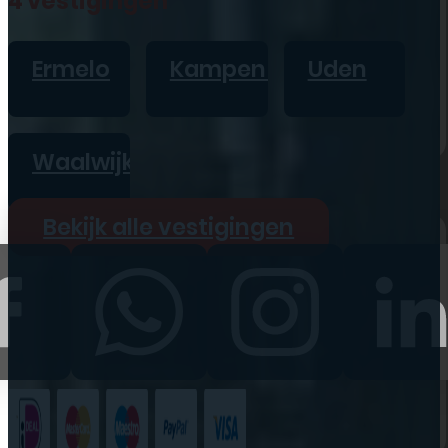
4 vestigingen
iPad
Overig
Ermelo
Kampen
Uden
Vraag offerte aan
Bekijk alle prijzen
Waalwijk
Producten
Bekijk alle vestigingen
iPhone
iPad
Refurbished
Accessoires
Bekijk alle
producten