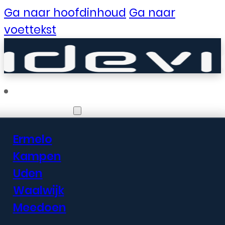
Ga naar hoofdinhoud
Ga naar
voettekst
Vestigingen
Ermelo
Er zijn geweldige
Kampen
Uden
dingen in het
Waalwijk
verschiet
Meedoen