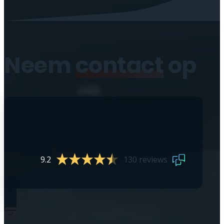
Neem
contact
op
9.2
130 reviews
0