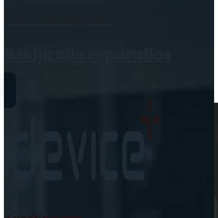
Geen producten in de
Maak een
afspraak
winkelwagen.
Bekijk alle reparaties
Reparaties
iPhone