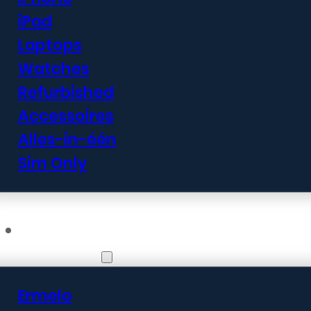
iPad
Laptops
Watches
Refurbished
Accessoires
Alles-in-één
Sim Only
Vestigingen
Ermelo