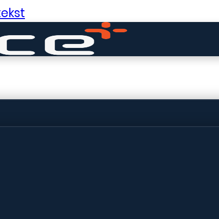
ekst
ldige dingen in 
ht! Onze winkel wordt momenteel gebo