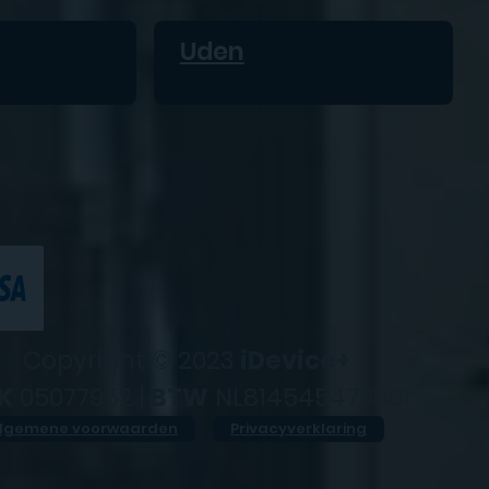
Uden
Copyright © 2023
iDevice+
K
05077952 |
BTW
NL814545476B01
lgemene voorwaarden
Privacyverklaring