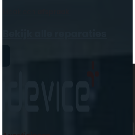
Geen producten in de
Maak een
afspraak
winkelwagen.
Bekijk alle reparaties
Reparaties
iPhone