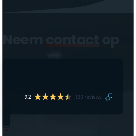
Neem
contact
op
9.2
130 reviews
0