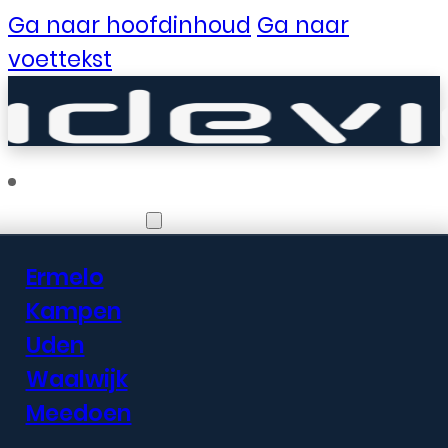
Ga naar hoofdinhoud
Ga naar
voettekst
Vestigingen
Ermelo
Er zijn geweldige
Kampen
Uden
dingen in het
Waalwijk
verschiet
Meedoen