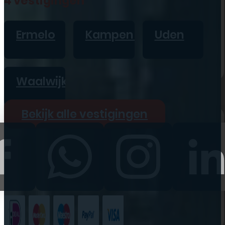
4 vestigingen
iPad
Overig
Ermelo
Kampen
Uden
Vraag offerte aan
Bekijk alle prijzen
Waalwijk
Producten
Bekijk alle vestigingen
iPhone
iPad
Refurbished
Accessoires
Bekijk alle
producten