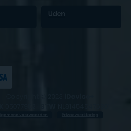
Uden
Copyright © 2023
iDevice+
K
05077952 |
BTW
NL814545476B01
lgemene voorwaarden
Privacyverklaring