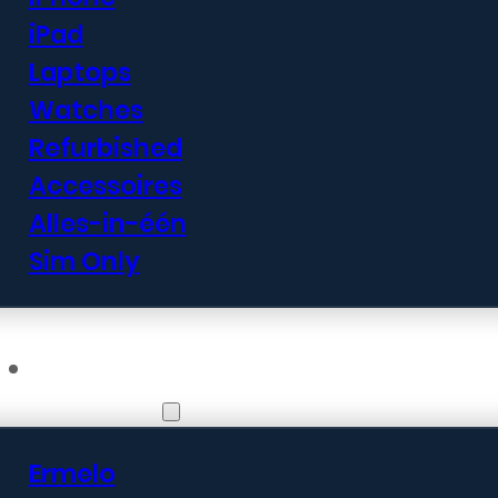
iPad
Laptops
Watches
Refurbished
Accessoires
Alles-in-één
Sim Only
Vestigingen
Ermelo