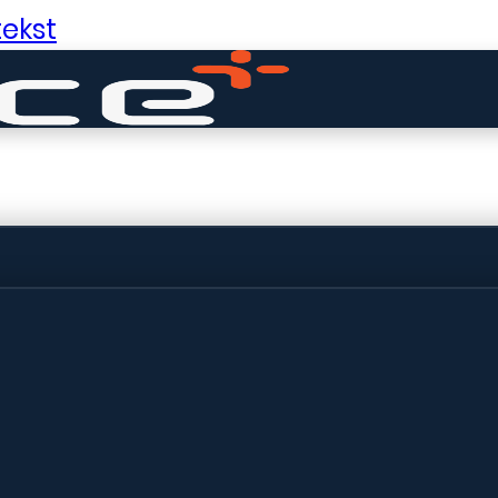
ekst
ldige dingen in 
ht! Onze winkel wordt momenteel gebo