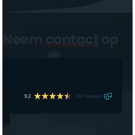
Neem
contact
op
9.2
130 reviews
0