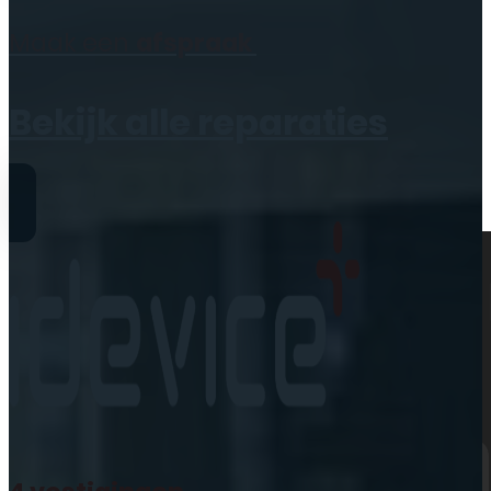
Geen producten in de
Maak een
afspraak
winkelwagen.
Bekijk alle reparaties
Reparaties
iPhone