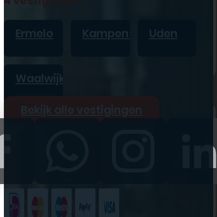
4 vestigingen
iPad
Overig
Ermelo
Kampen
Uden
Vraag offerte aan
Bekijk alle prijzen
Waalwijk
Producten
Bekijk alle vestigingen
iPhone
iPad
Refurbished
Accessoires
Bekijk alle
producten