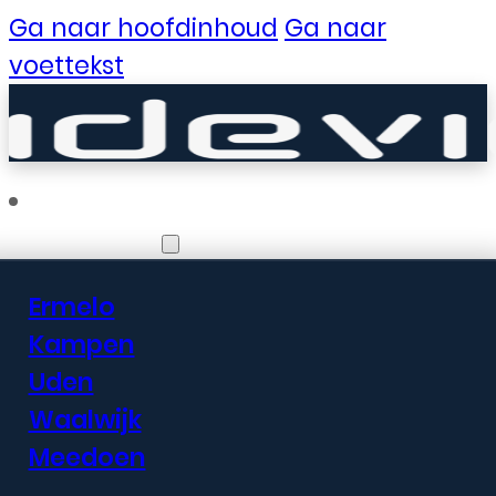
Ga naar hoofdinhoud
Ga naar
voettekst
Vestigingen
Ermelo
Er zijn geweldige
Kampen
Uden
dingen in het
Waalwijk
verschiet
Meedoen