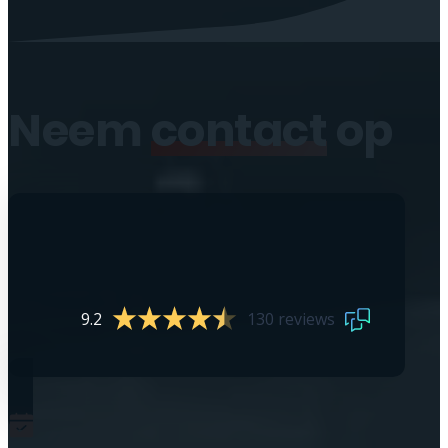
Neem
contact
op
9.2
130 reviews
0