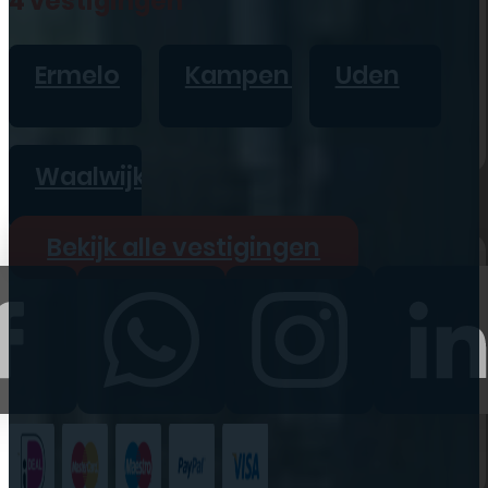
4 vestigingen
iPad
Overig
Ermelo
Kampen
Uden
Vraag offerte aan
Bekijk alle prijzen
Waalwijk
Producten
Bekijk alle vestigingen
iPhone
iPad
Refurbished
Accessoires
Bekijk alle
producten