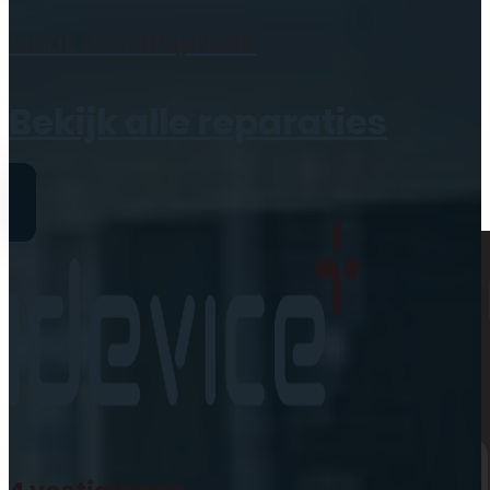
Geen producten in de
Maak een
afspraak
winkelwagen.
Bekijk alle reparaties
Reparaties
iPhone