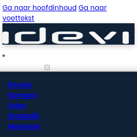
Ga naar hoofdinhoud
Ga naar
voettekst
Vestigingen
Ermelo
Er zijn geweldige
Kampen
Uden
dingen in het
Waalwijk
verschiet
Meedoen