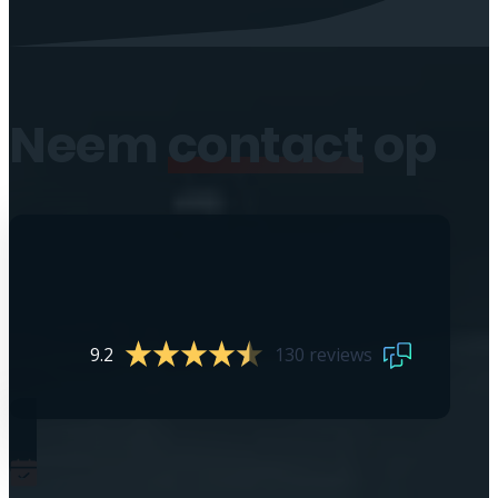
Neem
contact
op
9.2
130 reviews
0