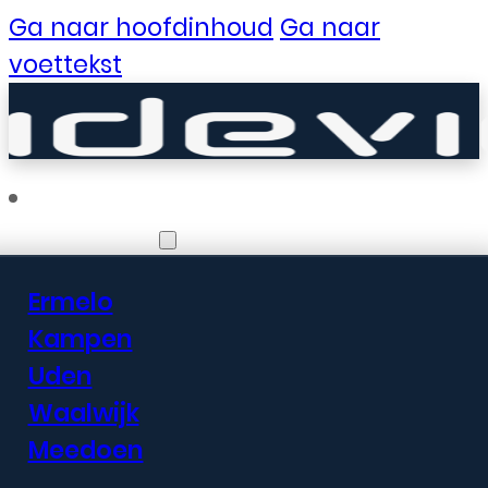
Ga naar hoofdinhoud
Ga naar
voettekst
Vestigingen
Ermelo
Er zijn geweldige
Kampen
Uden
dingen in het
Waalwijk
verschiet
Meedoen