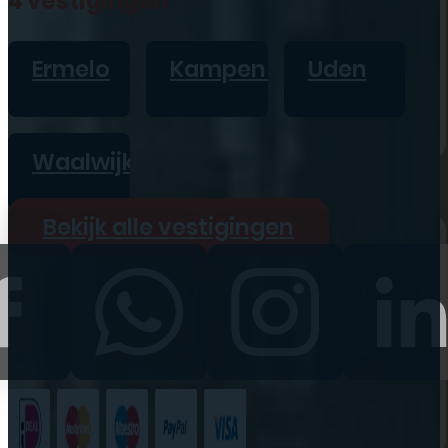
4 vestigingen
iPad
Overig
Ermelo
Kampen
Uden
Vraag offerte aan
Bekijk alle prijzen
Waalwijk
Producten
Bekijk alle vestigingen
iPhone
iPad
Refurbished
Accessoires
Bekijk alle
producten