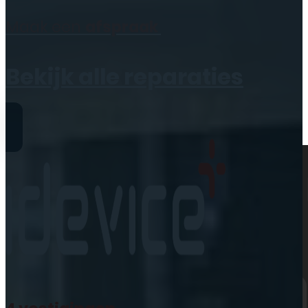
Geen producten in de
Maak een
afspraak
winkelwagen.
Bekijk alle reparaties
Reparaties
iPhone