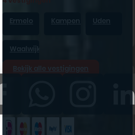
4 vestigingen
iPad
Overig
Ermelo
Kampen
Uden
Vraag offerte aan
Bekijk alle prijzen
Waalwijk
Producten
Bekijk alle vestigingen
iPhone
iPad
Refurbished
Accessoires
Bekijk alle
producten