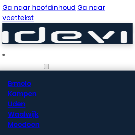
Ga naar hoofdinhoud
Ga naar
voettekst
Vestigingen
Ermelo
Er zijn geweldige
Kampen
Uden
dingen in het
Waalwijk
verschiet
Meedoen