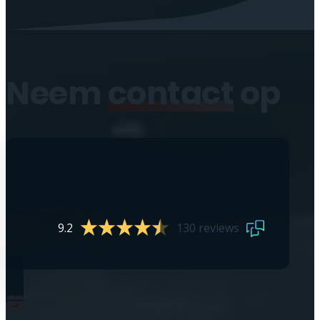
Neem
contact
op
9.2
130 reviews
0