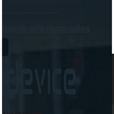
Geen producten in de
Maak een
afspraak
winkelwagen.
Bekijk alle reparaties
Reparaties
iPhone