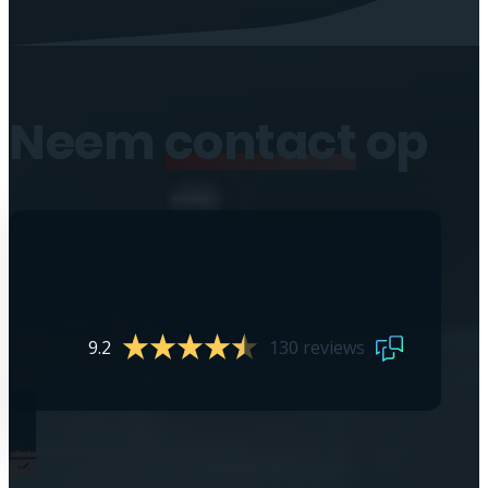
Neem
contact
op
9.2
130 reviews
0