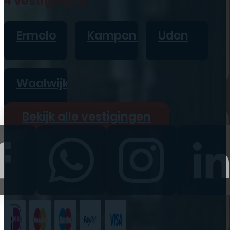
4 vestigingen
iPad
Overig
Ermelo
Kampen
Uden
Vraag offerte aan
Bekijk alle prijzen
Waalwijk
Producten
Bekijk alle vestigingen
iPhone
iPad
Refurbished
Accessoires
Bekijk alle
producten