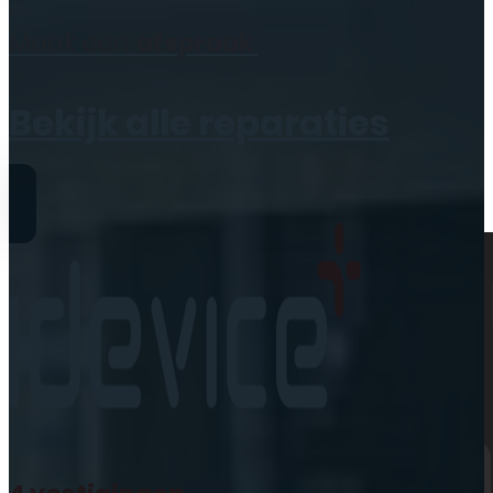
Geen producten in de
Maak een
afspraak
winkelwagen.
Bekijk alle reparaties
Reparaties
iPhone