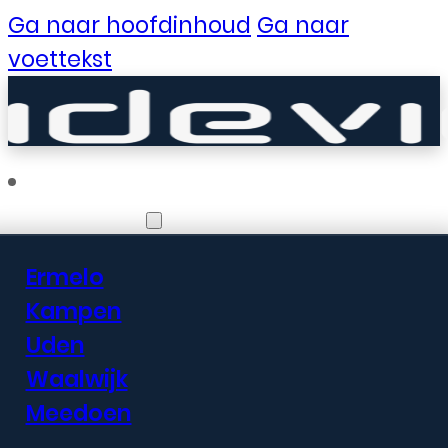
Ga naar hoofdinhoud
Ga naar
voettekst
Vestigingen
Ermelo
Er zijn geweldige
Kampen
Uden
dingen in het
Waalwijk
verschiet
Meedoen