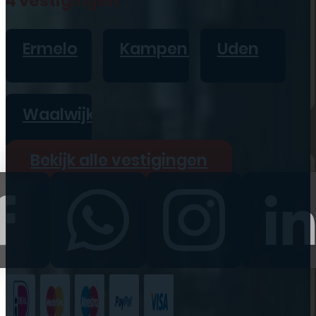
4 vestigingen
iPad
Overig
Ermelo
Kampen
Uden
Vraag offerte aan
Bekijk alle prijzen
Waalwijk
Producten
Bekijk alle vestigingen
iPhone
iPad
Refurbished
Accessoires
Bekijk alle
producten