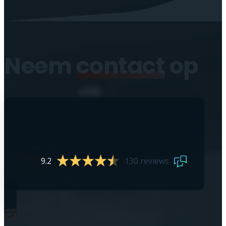
Neem
contact
op
9.2
130 reviews
0