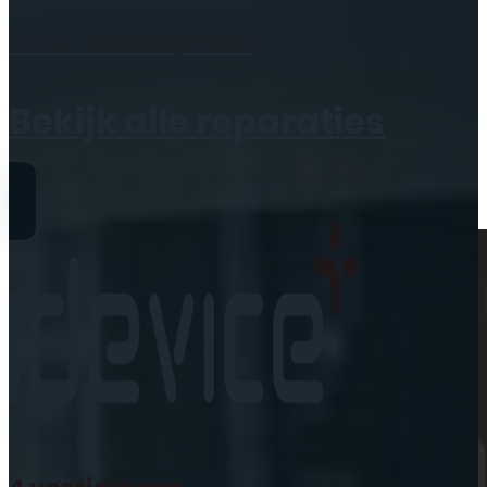
Geen producten in de
Maak een
afspraak
winkelwagen.
Bekijk alle reparaties
Reparaties
iPhone