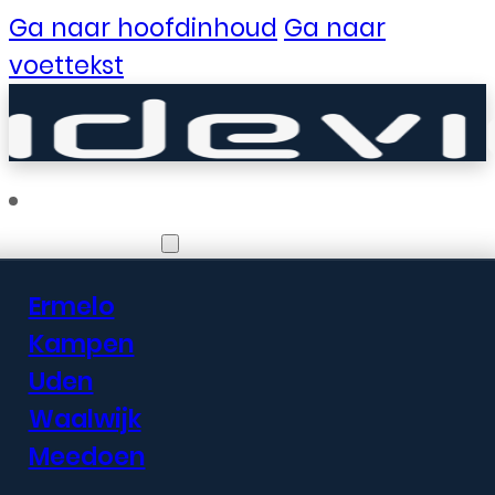
Ga naar hoofdinhoud
Ga naar
voettekst
Vestigingen
Ermelo
Er zijn geweldige
Kampen
Uden
dingen in het
Waalwijk
verschiet
Meedoen