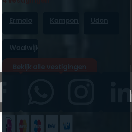
4 vestigingen
iPad
Overig
Ermelo
Kampen
Uden
Vraag offerte aan
Bekijk alle prijzen
Waalwijk
Producten
Bekijk alle vestigingen
iPhone
iPad
Refurbished
Accessoires
Bekijk alle
producten