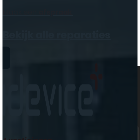
Geen producten in de
Maak een
afspraak
winkelwagen.
Bekijk alle reparaties
Reparaties
iPhone