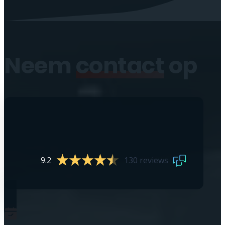
Neem
contact
op
9.2
130 reviews
0