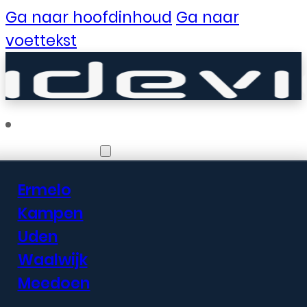
Ga naar hoofdinhoud
Ga naar
voettekst
Vestigingen
Ermelo
Er zijn geweldige
Kampen
Uden
dingen in het
Waalwijk
verschiet
Meedoen