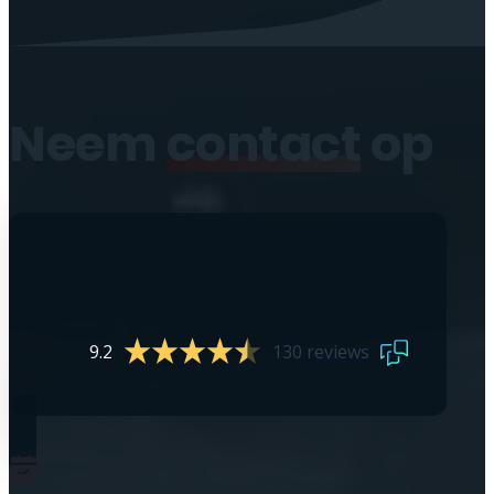
Neem
contact
op
9.2
130 reviews
0