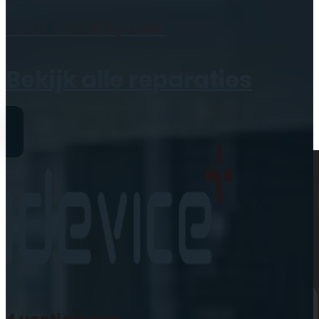
Geen producten in de
Maak een
afspraak
winkelwagen.
Bekijk alle reparaties
Reparaties
iPhone