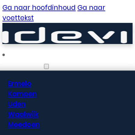
Ga naar hoofdinhoud
Ga naar
voettekst
Vestigingen
Ermelo
Er zijn geweldige
Kampen
Uden
dingen in het
Waalwijk
verschiet
Meedoen