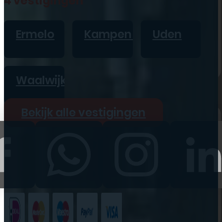
4 vestigingen
iPad
Overig
Ermelo
Kampen
Uden
Vraag offerte aan
Bekijk alle prijzen
Waalwijk
Producten
Bekijk alle vestigingen
iPhone
iPad
Refurbished
Accessoires
Bekijk alle
producten