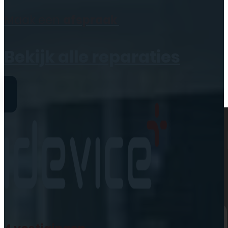
Geen producten in de
Maak een
afspraak
winkelwagen.
Bekijk alle reparaties
Reparaties
iPhone