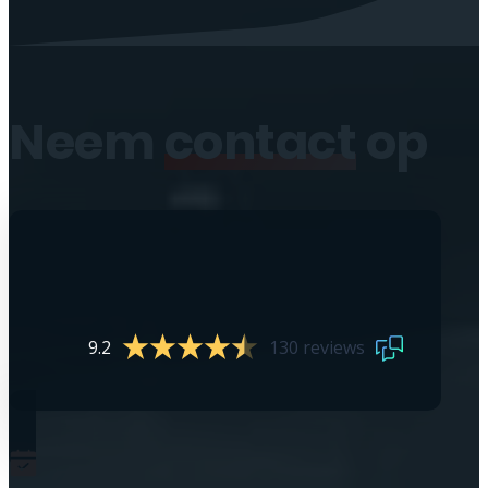
Neem
contact
op
9.2
130 reviews
0