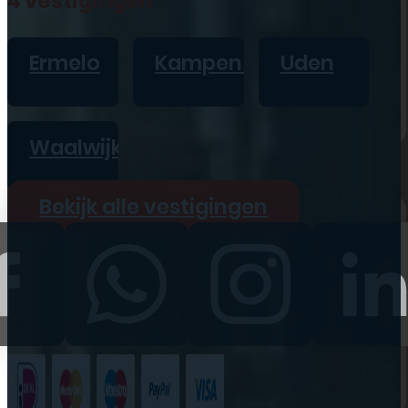
4 vestigingen
iPad
Overig
Ermelo
Kampen
Uden
Vraag offerte aan
Bekijk alle prijzen
Waalwijk
Producten
Bekijk alle vestigingen
iPhone
iPad
Refurbished
Accessoires
Bekijk alle
producten