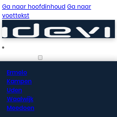
Ga naar hoofdinhoud
Ga naar
voettekst
Vestigingen
Ermelo
Er zijn geweldige
Kampen
Uden
dingen in het
Waalwijk
verschiet
Meedoen