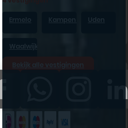
4 vestigingen
iPad
Overig
Ermelo
Kampen
Uden
Vraag offerte aan
Bekijk alle prijzen
Waalwijk
Producten
Bekijk alle vestigingen
iPhone
iPad
Refurbished
Accessoires
Bekijk alle
producten