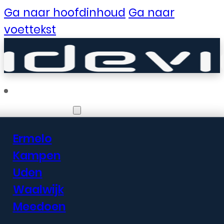
Ga naar hoofdinhoud
Ga naar
voettekst
Vestigingen
Ermelo
Er zijn geweldige
Kampen
Uden
dingen in het
Waalwijk
verschiet
Meedoen