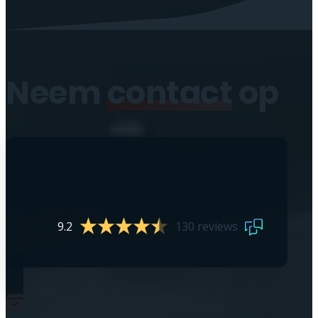
Neem
contact
op
9.2
130 reviews
0