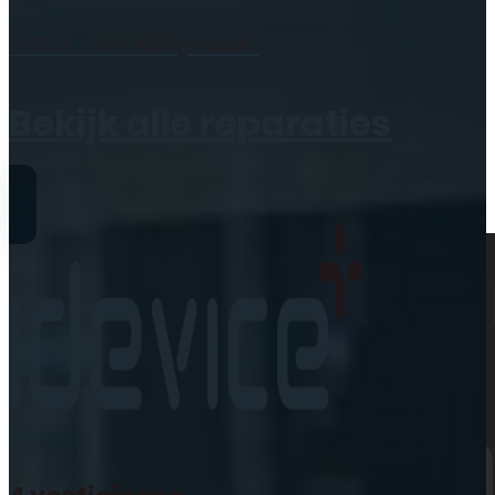
Geen producten in de
Maak een
afspraak
winkelwagen.
Bekijk alle reparaties
Reparaties
iPhone