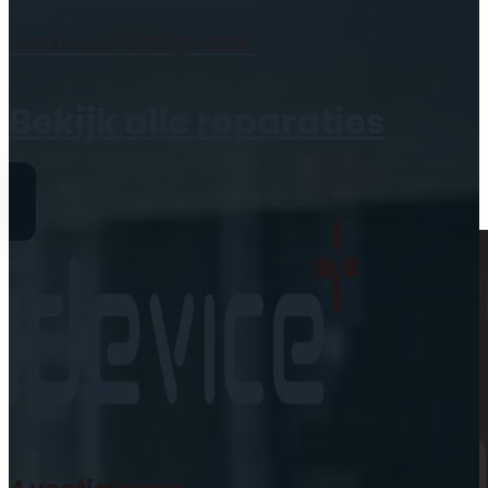
Geen producten in de
Maak een
afspraak
winkelwagen.
Bekijk alle reparaties
Reparaties
iPhone