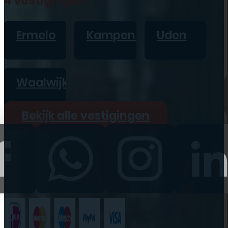
4 vestigingen
iPad
Overig
Ermelo
Kampen
Uden
Vraag offerte aan
Bekijk alle prijzen
Waalwijk
Producten
Bekijk alle vestigingen
iPhone
iPad
Refurbished
Accessoires
Bekijk alle
producten