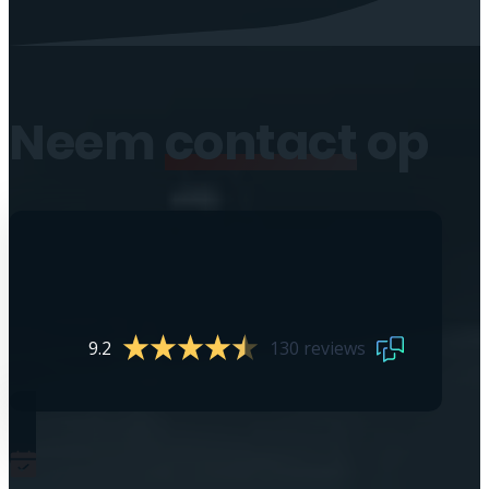
Neem
contact
op
9.2
130 reviews
0