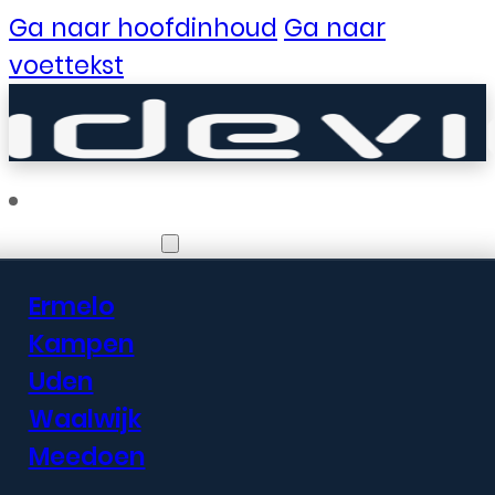
Ga naar hoofdinhoud
Ga naar
voettekst
Vestigingen
Ermelo
Er zijn geweldige
Kampen
Uden
dingen in het
Waalwijk
verschiet
Meedoen