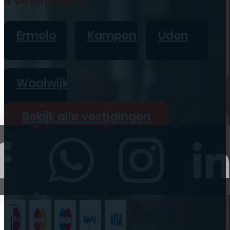
4 vestigingen
iPad
Overig
Ermelo
Kampen
Uden
Vraag offerte aan
Bekijk alle prijzen
Waalwijk
Producten
Bekijk alle vestigingen
iPhone
iPad
Refurbished
Accessoires
Bekijk alle
producten