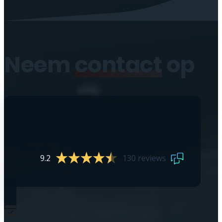
Neem
contact
op
9.2
130 reviews
0