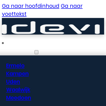
Ga naar hoofdinhoud
Ga naar
voettekst
Vestigingen
Ermelo
Er zijn geweldige
Kampen
Uden
dingen in het
Waalwijk
verschiet
Meedoen