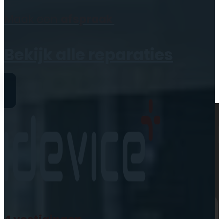
Geen producten in de
Maak een
afspraak
winkelwagen.
Bekijk alle reparaties
Reparaties
iPhone