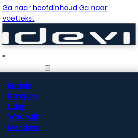
Ga naar hoofdinhoud
Ga naar
voettekst
Vestigingen
Ermelo
Er zijn geweldige
Kampen
Uden
dingen in het
Waalwijk
verschiet
Meedoen