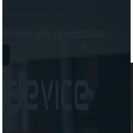
Geen producten in de
Maak een
afspraak
winkelwagen.
Bekijk alle reparaties
Reparaties
iPhone