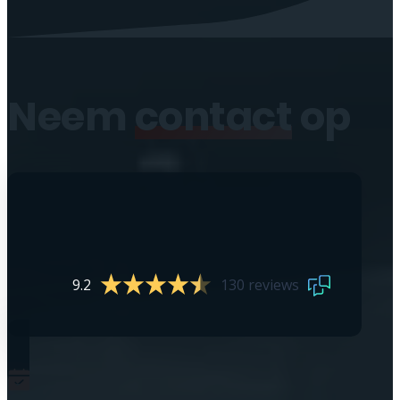
Neem
contact
op
9.2
130 reviews
0