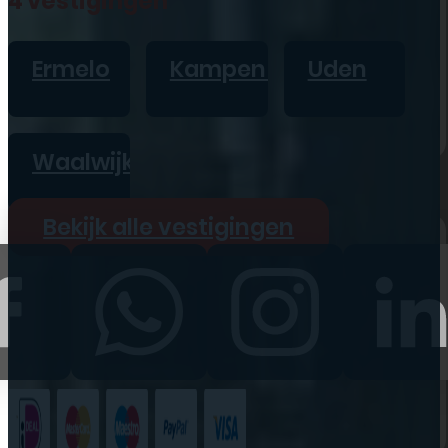
4 vestigingen
iPad
Overig
Ermelo
Kampen
Uden
Vraag offerte aan
Bekijk alle prijzen
Waalwijk
Producten
Bekijk alle vestigingen
iPhone
iPad
Refurbished
Accessoires
Bekijk alle
producten