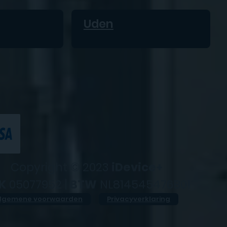
Uden
Copyright © 2023
iDevice+
K
05077952 |
BTW
NL814545476B01
lgemene voorwaarden
Privacyverklaring