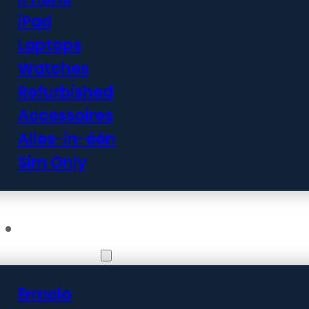
iPad
Laptops
Watches
Refurbished
Accessoires
Alles-in-één
Sim Only
Vestigingen
Ermelo