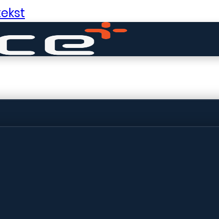
ekst
ldige dingen in 
ht! Onze winkel wordt momenteel gebo