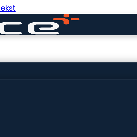
ekst
ldige dingen in 
ht! Onze winkel wordt momenteel gebo