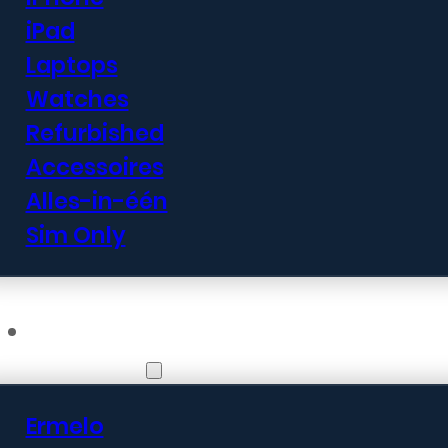
iPad
Laptops
Watches
Refurbished
Accessoires
Alles-in-één
Sim Only
Vestigingen
Ermelo