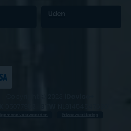
Uden
Copyright © 2023
iDevice+
K
05077952 |
BTW
NL814545476B01
lgemene voorwaarden
Privacyverklaring