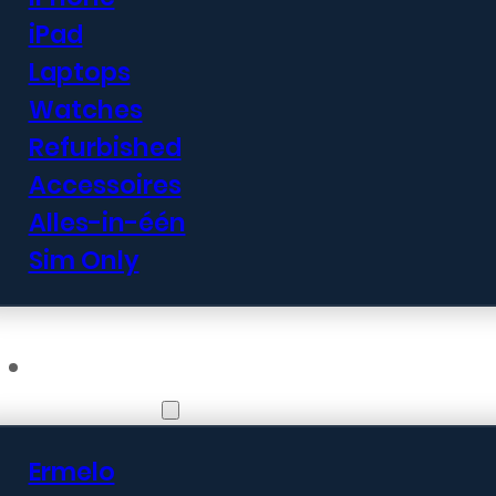
iPad
Laptops
Watches
Refurbished
Accessoires
Alles-in-één
Sim Only
Vestigingen
Ermelo