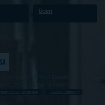
Uden
Copyright © 2023
iDevice+
K
05077952 |
BTW
NL814545476B01
lgemene voorwaarden
Privacyverklaring