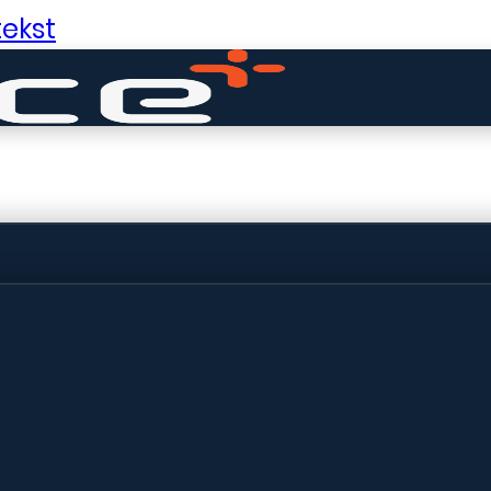
ekst
ldige dingen in 
ht! Onze winkel wordt momenteel gebo