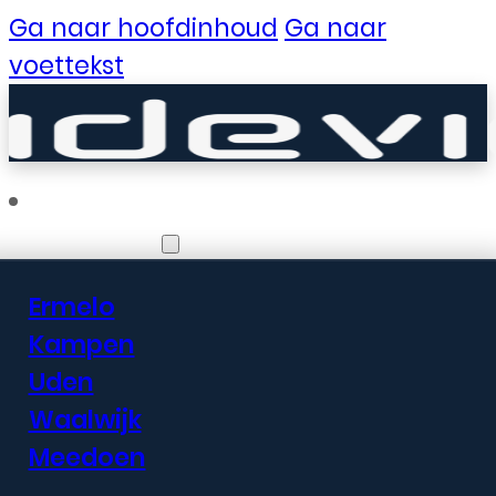
Ga naar hoofdinhoud
Ga naar
voettekst
Vestigingen
Ermelo
Er zijn geweldige
Kampen
Uden
dingen in het
Waalwijk
verschiet
Meedoen