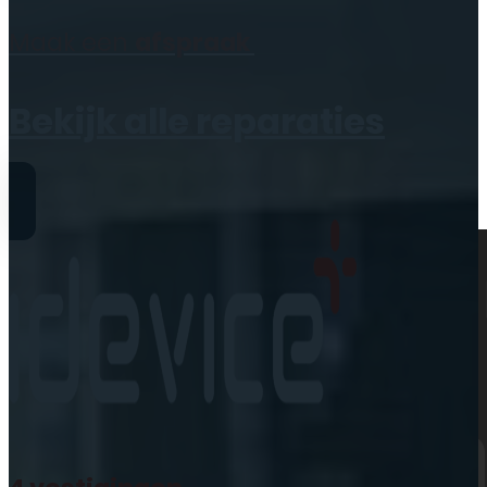
Geen producten in de
Maak een
afspraak
winkelwagen.
Bekijk alle reparaties
Reparaties
iPhone