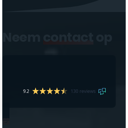
Neem
contact
op
9.2
130 reviews
0