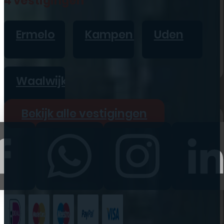
4 vestigingen
iPad
Overig
Ermelo
Kampen
Uden
Vraag offerte aan
Bekijk alle prijzen
Waalwijk
Producten
Bekijk alle vestigingen
iPhone
iPad
Refurbished
Accessoires
Bekijk alle
producten