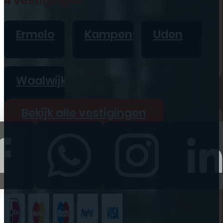
4 vestigingen
iPad
Overig
Ermelo
Kampen
Uden
Vraag offerte aan
Bekijk alle prijzen
Waalwijk
Producten
Bekijk alle vestigingen
iPhone
iPad
Refurbished
Accessoires
Bekijk alle
producten