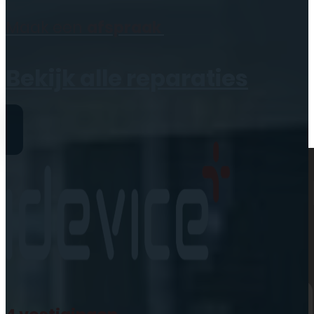
Geen producten in de
Maak een
afspraak
winkelwagen.
Bekijk alle reparaties
Reparaties
iPhone