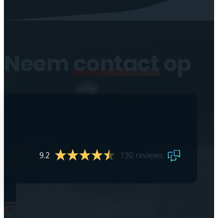
Neem
contact
op
9.2
130 reviews
0