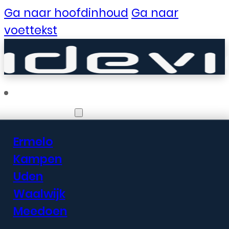
Ga naar hoofdinhoud
Ga naar
voettekst
Vestigingen
Ermelo
Er zijn geweldige
Kampen
Uden
dingen in het
Waalwijk
verschiet
Meedoen