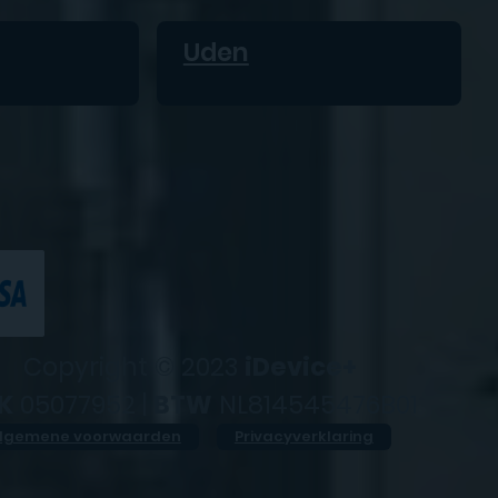
Uden
Copyright © 2023
iDevice+
K
05077952 |
BTW
NL814545476B01
lgemene voorwaarden
Privacyverklaring