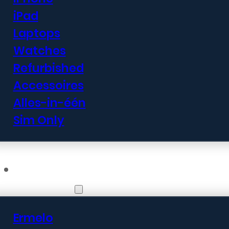
iPad
Laptops
Watches
Refurbished
Accessoires
Alles-in-één
Sim Only
Vestigingen
Ermelo