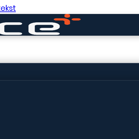
ekst
ldige dingen in 
ht! Onze winkel wordt momenteel gebo