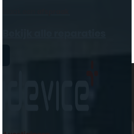
Geen producten in de
Maak een
afspraak
winkelwagen.
Bekijk alle reparaties
Reparaties
iPhone