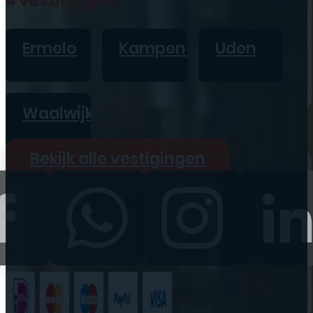
4 vestigingen
iPad
Overig
Ermelo
Kampen
Uden
Vraag offerte aan
Bekijk alle prijzen
Waalwijk
Producten
Bekijk alle vestigingen
iPhone
iPad
Refurbished
Accessoires
Bekijk alle
producten