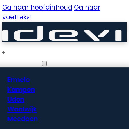
Ga naar hoofdinhoud
Ga naar
voettekst
Vestigingen
Ermelo
Er zijn geweldige
Kampen
Uden
dingen in het
Waalwijk
verschiet
Meedoen