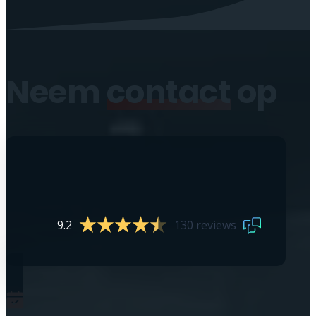
Neem
contact
op
9.2
130 reviews
0