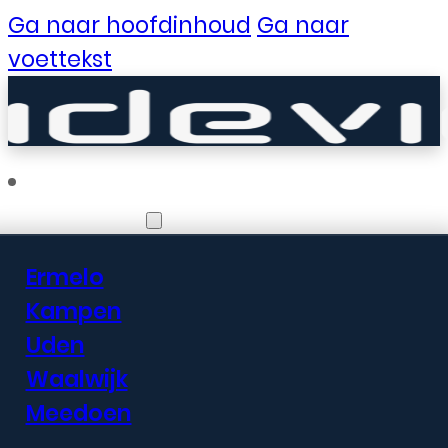
Ga naar hoofdinhoud
Ga naar
voettekst
Vestigingen
Ermelo
Er zijn geweldige
Kampen
Uden
dingen in het
Waalwijk
verschiet
Meedoen