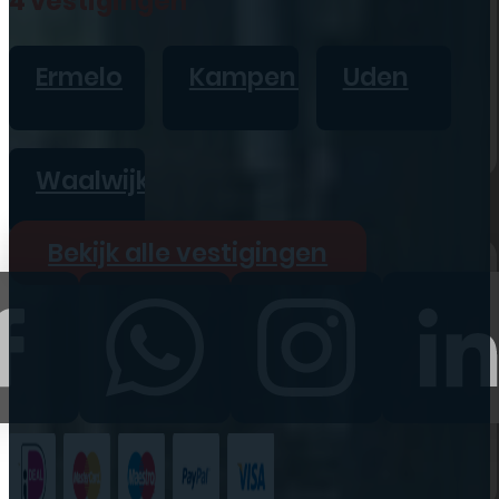
4 vestigingen
iPad
Overig
Ermelo
Kampen
Uden
Vraag offerte aan
Bekijk alle prijzen
Waalwijk
Producten
Bekijk alle vestigingen
iPhone
iPad
Refurbished
Accessoires
Bekijk alle
producten