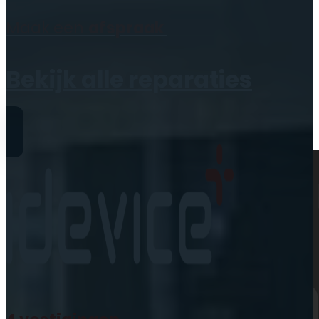
Geen producten in de
Maak een
afspraak
winkelwagen.
Bekijk alle reparaties
Reparaties
iPhone