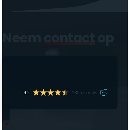
Neem
contact
op
9.2
130 reviews
0