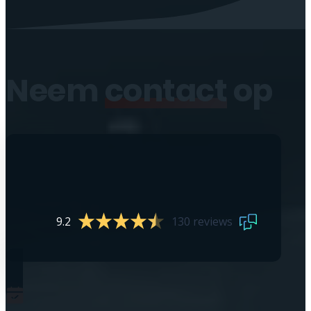
Neem
contact
op
9.2
130 reviews
0