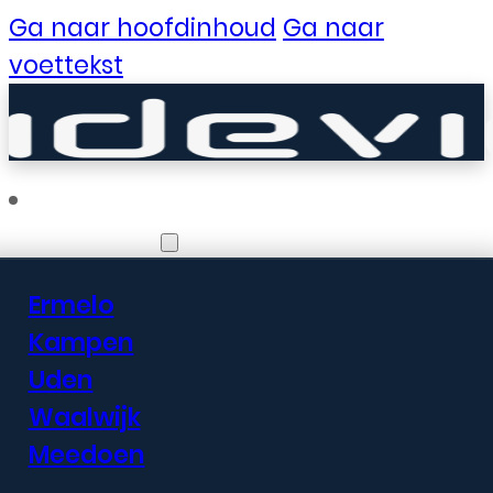
Ga naar hoofdinhoud
Ga naar
voettekst
Vestigingen
Ermelo
Er zijn geweldige
Kampen
Uden
dingen in het
Waalwijk
verschiet
Meedoen