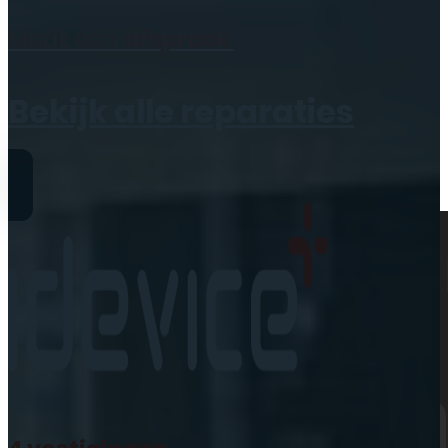
Geen producten in de
Maak een
afspraak
winkelwagen.
Bekijk alle reparaties
Reparaties
iPhone