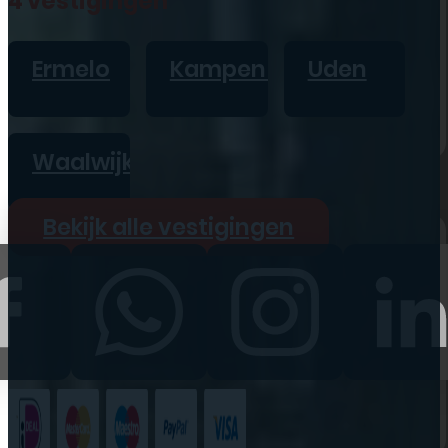
4 vestigingen
iPad
Overig
Ermelo
Kampen
Uden
Vraag offerte aan
Bekijk alle prijzen
Waalwijk
Producten
Bekijk alle vestigingen
iPhone
iPad
Refurbished
Accessoires
Bekijk alle
producten