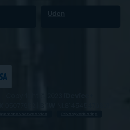
Uden
Copyright © 2023
iDevice+
K
05077952 |
BTW
NL814545476B01
lgemene voorwaarden
Privacyverklaring