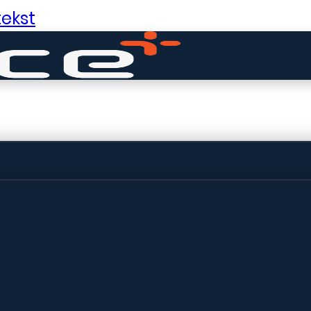
ekst
ldige dingen in 
ht! Onze winkel wordt momenteel gebo