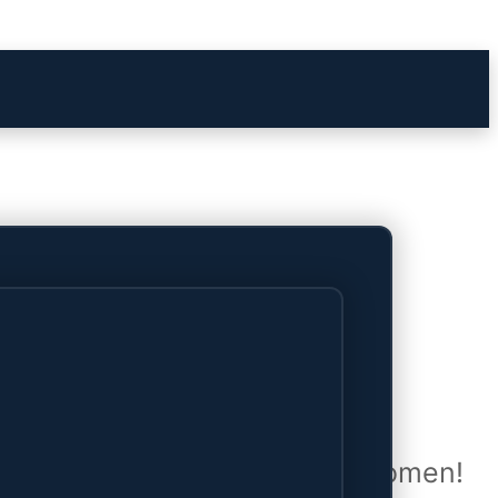
het verschiet
uwd en zal binnenkort online komen!