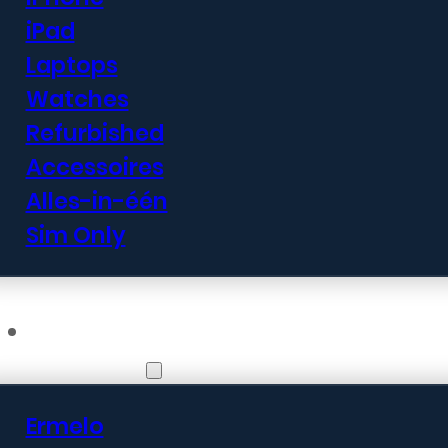
iPad
Laptops
Watches
Refurbished
Accessoires
Alles-in-één
Sim Only
Vestigingen
Ermelo