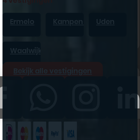
4 vestigingen
iPad
Overig
Ermelo
Kampen
Uden
Vraag offerte aan
Bekijk alle prijzen
Waalwijk
Producten
Bekijk alle vestigingen
iPhone
iPad
Refurbished
Accessoires
Bekijk alle
producten