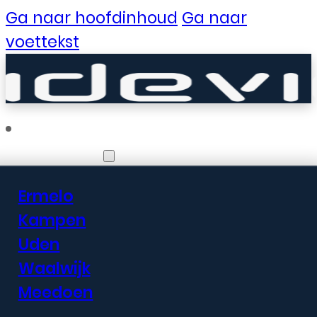
Ga naar hoofdinhoud
Ga naar
voettekst
Vestigingen
Ermelo
Er zijn geweldige
Kampen
Uden
dingen in het
Waalwijk
verschiet
Meedoen