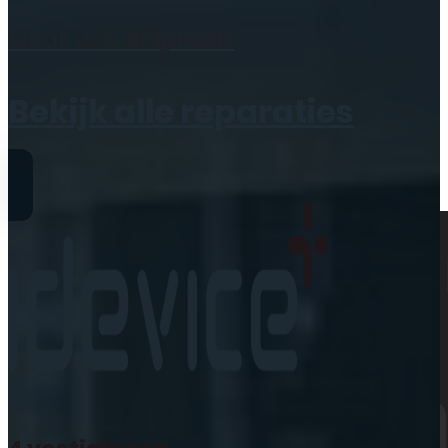
Geen producten in de
Maak een
afspraak
winkelwagen.
Bekijk alle reparaties
Reparaties
iPhone