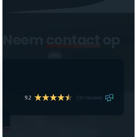
Neem
contact
op
9.2
130 reviews
0