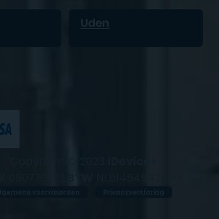
Uden
Copyright © 2023
iDevice+
K
05077952 |
BTW
NL814545476B01
lgemene voorwaarden
Privacyverklaring