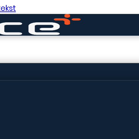
ekst
ldige dingen in 
ht! Onze winkel wordt momenteel gebo