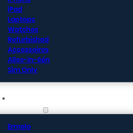
iPad
Laptops
Watches
Refurbished
Accessoires
Alles-in-één
Sim Only
Vestigingen
Ermelo