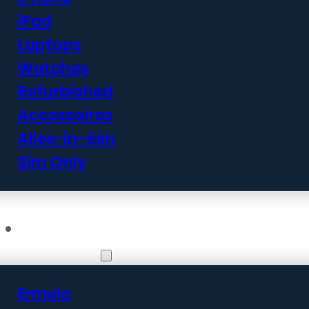
iPad
Laptops
Watches
Refurbished
Accessoires
Alles-in-één
Sim Only
Vestigingen
Ermelo