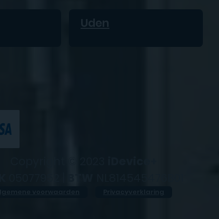
Uden
Copyright © 2023
iDevice+
K
05077952 |
BTW
NL814545476B01
lgemene voorwaarden
Privacyverklaring