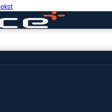
ekst
ldige dingen in 
ht! Onze winkel wordt momenteel gebo